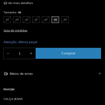
Ver mais detalhes
Tamanho:
46
36
38
40
42
44
46
48
Guia de medidas
Atenção, última peça!
Meios de envio
Descrição
CALÇA JEANS