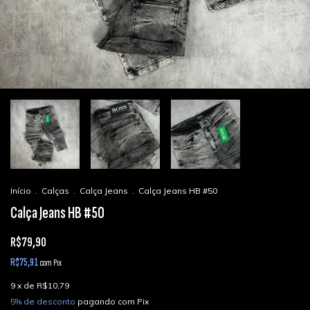
Início
.
Calças
.
Calça Jeans
.
Calça Jeans HB #50
Calça Jeans HB #50
R$79,90
R$75,91
com
Pix
9
x de
R$10,79
5% de desconto
pagando com Pix