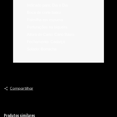
Indicado para: Dia a Dia
Boca de corte baixo
Palmilha em espuma
Perfurações na biqueira
Altura do Cano: Cano Baixo
Fechamento: Cadarço
Solado: Borracha
Compartilhar
Produtos similares