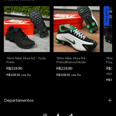
Frete grátis
Tênis Nike Shox NZ - Todo
Tênis Nike Shox R4 -
Tênis
Preto
Preto/Branco/Verde
Prophe
Cama
R$219,90
R$219,90
R$39
R$479
R$208,91
R$208,91
com
Pix
com
Pix
R$379
Departamentos