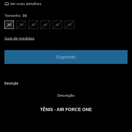
Ver mais detalhes
Tamanho:
38
38
39
40
41
42
43
Guia de medidas
Descrição
Descrição
TÊNIS - AIR FORCE ONE
TABELA DE MEDIDAS