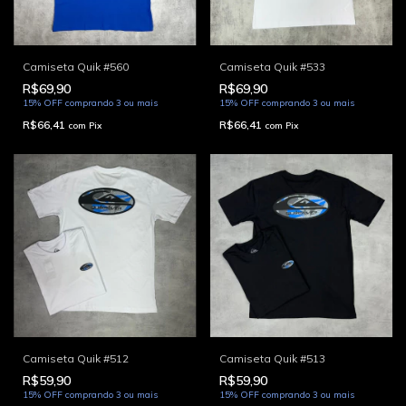
Camiseta Quik #560
Camiseta Quik #533
R$69,90
R$69,90
15% OFF
comprando 3 ou mais
15% OFF
comprando 3 ou mais
R$66,41
R$66,41
com
Pix
com
Pix
Camiseta Quik #512
Camiseta Quik #513
R$59,90
R$59,90
15% OFF
comprando 3 ou mais
15% OFF
comprando 3 ou mais