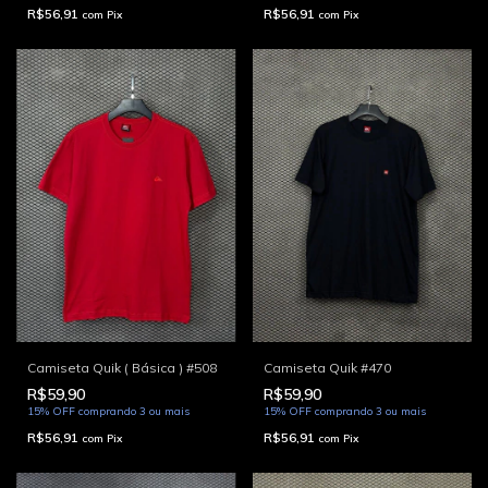
R$56,91
R$56,91
com
Pix
com
Pix
Camiseta Quik ( Básica ) #508
Camiseta Quik #470
R$59,90
R$59,90
15% OFF
comprando 3 ou mais
15% OFF
comprando 3 ou mais
R$56,91
R$56,91
com
Pix
com
Pix