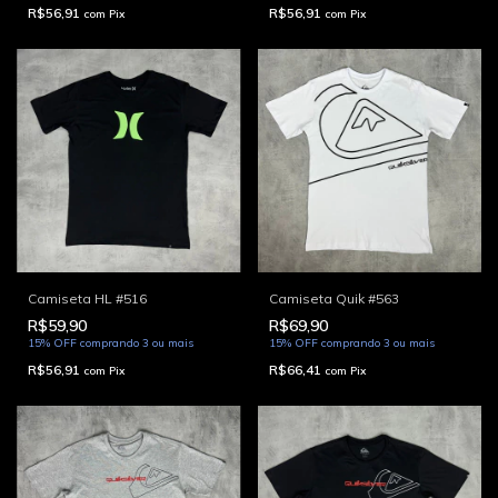
R$56,91
R$56,91
com
Pix
com
Pix
Camiseta HL #516
Camiseta Quik #563
R$59,90
R$69,90
15% OFF
comprando 3 ou mais
15% OFF
comprando 3 ou mais
R$56,91
R$66,41
com
Pix
com
Pix