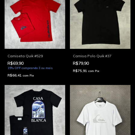
Camiseta Quik #529
Camisa Polo Quik #37
R$69,90
R$79,90
15% OFF
comprando 3 ou mais
R$75,91
com
Pix
R$66,41
com
Pix