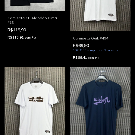
Camiseta CB Algodão Pima
#13
R$119,90
R$113,91
com
Pix
Camiseta Quik #494
R$69,90
15% OFF
comprando 3 ou mais
R$66,41
com
Pix