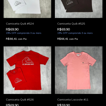
Camiseta Quik #524
Camiseta Quik #525
R$69,90
R$69,90
15% OFF
comprando 3 ou mais
15% OFF
comprando 3 ou mais
R$66,41
R$66,41
com
Pix
com
Pix
Camiseta Quik #526
Camiseta Lacoste #11
R$69,90
R$59,90