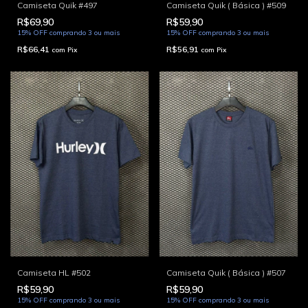
Camiseta Quik #497
Camiseta Quik ( Básica ) #509
R$69,90
R$59,90
15% OFF
comprando 3 ou mais
15% OFF
comprando 3 ou mais
R$66,41
R$56,91
com
Pix
com
Pix
Camiseta HL #502
Camiseta Quik ( Básica ) #507
R$59,90
R$59,90
15% OFF
comprando 3 ou mais
15% OFF
comprando 3 ou mais