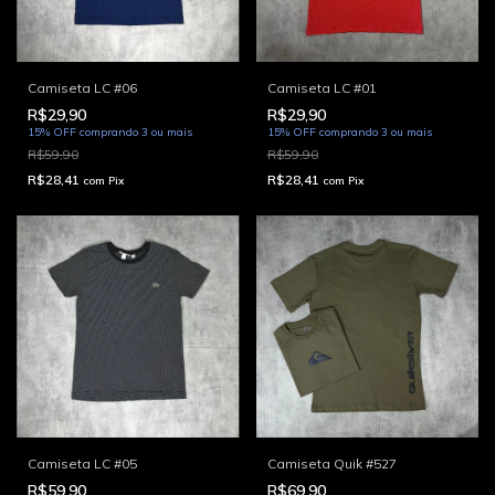
Camiseta LC #06
Camiseta LC #01
R$29,90
R$29,90
15% OFF
comprando 3 ou mais
15% OFF
comprando 3 ou mais
R$59,90
R$59,90
R$28,41
R$28,41
com
Pix
com
Pix
Camiseta LC #05
Camiseta Quik #527
R$59,90
R$69,90