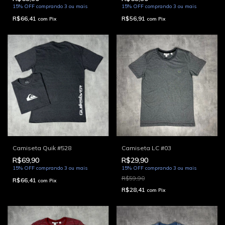
15% OFF
comprando 3 ou mais
15% OFF
comprando 3 ou mais
R$66,41
R$56,91
com
Pix
com
Pix
Camiseta Quik #528
Camiseta LC #03
R$69,90
R$29,90
15% OFF
comprando 3 ou mais
15% OFF
comprando 3 ou mais
R$59,90
R$66,41
com
Pix
R$28,41
com
Pix